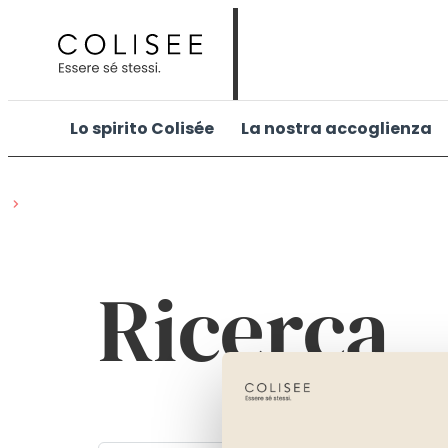
Vai
al
contenuto
Lo spirito Colisée
La nostra accoglienza
Ricerca