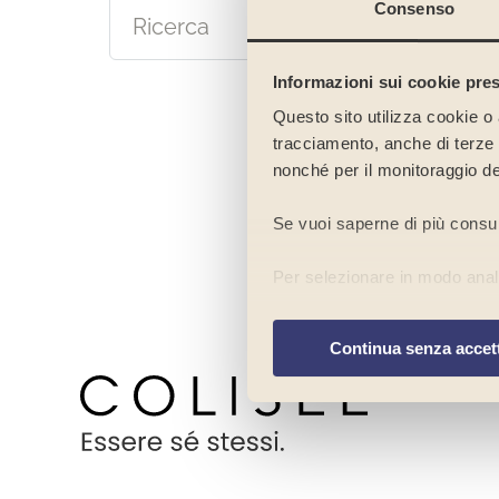
Consenso
Informazioni sui cookie pres
Questo sito utilizza cookie o 
tracciamento, anche di terze pa
nonché per il monitoraggio de
Se vuoi saperne di più consu
Per selezionare in modo analit
preferenze
”. Chiudendo ques
navigazione del sito in assenz
Continua senza accet