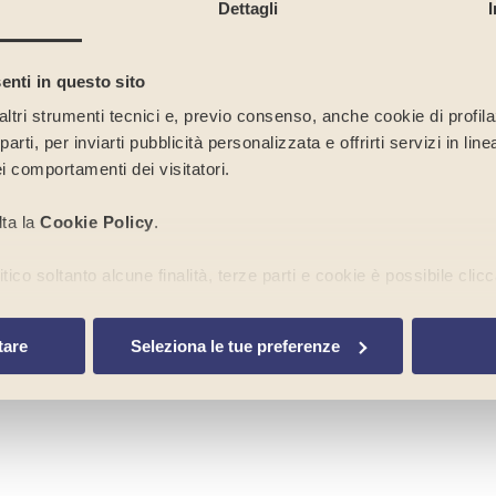
Dettagli
enti in questo sito
Tutti i risultati
Articoli
altri strumenti tecnici e, previo consenso, anche cookie di profilaz
rti, per inviarti pubblicità personalizzata e offrirti servizi in lin
i comportamenti dei visitatori.
lta la
Cookie Policy
.
ico soltanto alcune finalità, terze parti e cookie è possibile clicc
to banner tramite l’apposito comando “
Continua senza accetta
a di cookie o altri strumenti di tracciamento diversi da quelli tecn
tare
Seleziona le tue preferenze