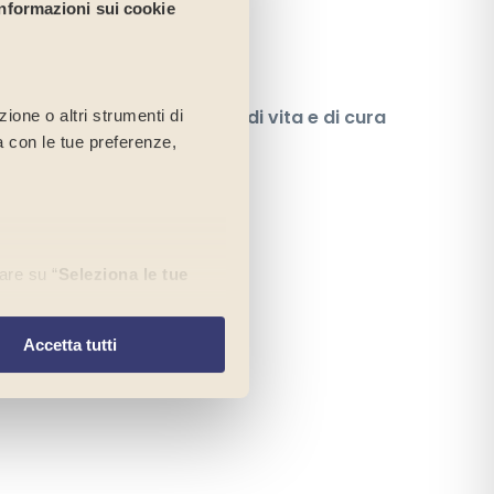
Informazioni sui cookie
News
Documenti
Luoghi di vita e di cura
ione o altri strumenti di
ea con le tue preferenze,
are su “
Seleziona le tue
re
” continuerai la
ici.
Accetta tutti