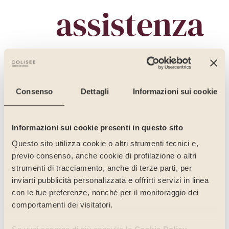
assistenza
agli anziani.
Consenso
Dettagli
Informazioni sui cookie
Per dare il meglio di sé e garantire la qualità
Informazioni sui cookie presenti in questo sito
di assistenza e cure, ogni nostro Talento,
ovvero ogni nostro collaboratore, deve
Questo sito utilizza cookie o altri strumenti tecnici e,
muoversi in un ambiente di lavoro adeguato.
previo consenso, anche cookie di profilazione o altri
Il modello della simmetria delle attenzioni è
strumenti di tracciamento, anche di terze parti, per
al centro della nostra strategia: ci
inviarti pubblicità personalizzata e offrirti servizi in linea
impegniamo a sviluppare il benessere e il
con le tue preferenze, nonché per il monitoraggio dei
potenziale di ciascuno, diamo valore
comportamenti dei visitatori.
all’ascolto, al dialogo e incoraggiamo la