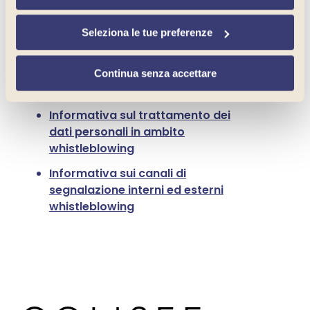
tue preferenze
”. Chiudendo questo banner tramite
DOCUMENTI
l’apposito comando “
Continua senza accettare
”
Seleziona le tue preferenze
continuerai la navigazione del sito in assenza di cookie o
altri strumenti di tracciamento diversi da quelli tecnici.
Istruzioni d’uso piattaforma
Continua senza accettare
informatica
Informativa sul trattamento dei
dati personali in ambito
whistleblowing
Informativa sui canali di
segnalazione interni ed esterni
whistleblowing