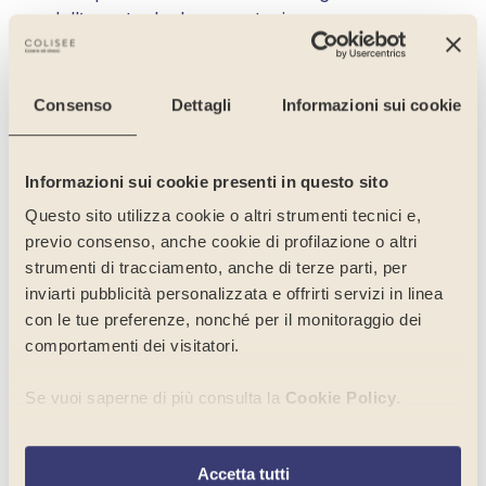
dell’eventuale documentazione annessa
Portale Segnalazioni
Consenso
Dettagli
Informazioni sui cookie
Al segnalante che dichiara le proprie
Informazioni sui cookie presenti in questo sito
generalità saranno garantite tutte le tutele
Questo sito utilizza cookie o altri strumenti tecnici e,
previste dal D.Lgs. 24/2023. Le segnalazioni in
previo consenso, anche cookie di profilazione o altri
forma anonima devono essere
strumenti di tracciamento, anche di terze parti, per
adeguatamente circostanziate e con
inviarti pubblicità personalizzata e offrirti servizi in linea
elementi informativi utili per verificarle.
con le tue preferenze, nonché per il monitoraggio dei
comportamenti dei visitatori.
Le informazioni fornite saranno trattate in
conformità alle norme in materia di
Se vuoi saperne di più consulta la
Cookie Policy
.
protezione dei dati personali e di tutela della
privacy come da informativa su
Per selezionare in modo analitico soltanto alcune finalità,
whistleblowing.
Accetta tutti
terze parti e cookie è possibile cliccare su “
Seleziona le