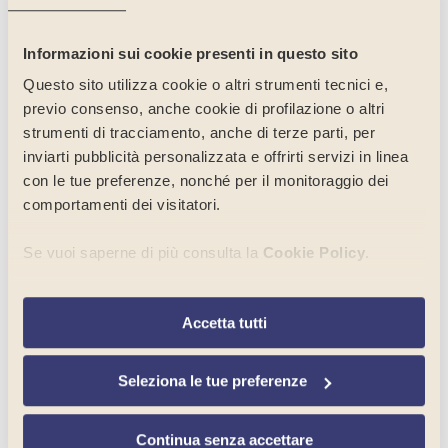
Plancia S.r.l. Bilanci e Note
integrative
Informazioni sui cookie presenti in questo sito
Plancia S.r.l. Relazioni di
Questo sito utilizza cookie o altri strumenti tecnici e,
revisione
previo consenso, anche cookie di profilazione o altri
Posizioni del momento
strumenti di tracciamento, anche di terze parti, per
inviarti pubblicità personalizzata e offrirti servizi in linea
Privacy Policy.
con le tue preferenze, nonché per il monitoraggio dei
Ricerca
comportamenti dei visitatori.
RSA Oasi Cerro S.r.l. Bilanci e
Se vuoi saperne di più consulta la
Cookie Policy
.
Note integrative
RSA Oasi Cerro S.r.l. Relazioni di
Per selezionare in modo analitico soltanto alcune finalità,
revisione
Accetta tutti
terze parti e cookie è possibile cliccare su “
Seleziona le
tue preferenze
”. Chiudendo questo banner tramite
Società trasparente NEW
l’apposito comando “
Continua senza accettare
”
Seleziona le tue preferenze
Società trasparente NEW
continuerai la navigazione del sito in assenza di cookie o
altri strumenti di tracciamento diversi da quelli tecnici.
Società trasparente.
Continua senza accettare