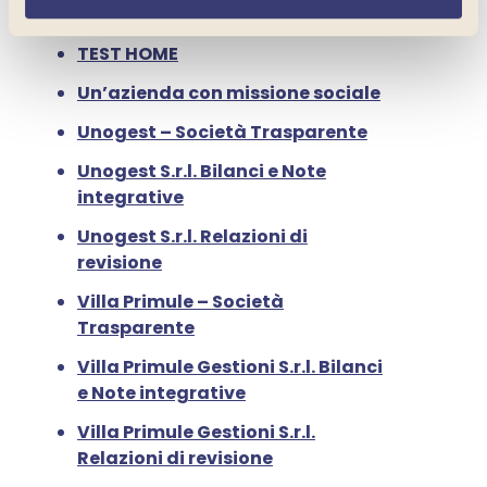
Termini d’uso.
TEST HOME
Un’azienda con missione sociale
Unogest – Società Trasparente
Unogest S.r.l. Bilanci e Note
integrative
Unogest S.r.l. Relazioni di
revisione
Villa Primule – Società
Trasparente
Villa Primule Gestioni S.r.l. Bilanci
e Note integrative
Villa Primule Gestioni S.r.l.
Relazioni di revisione