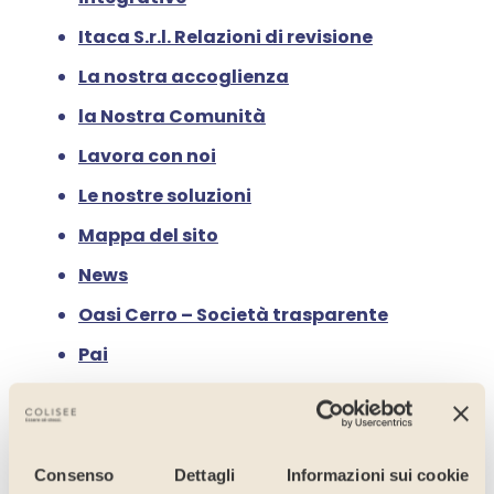
Itaca S.r.l. Relazioni di revisione
La nostra accoglienza
la Nostra Comunità
Lavora con noi
Le nostre soluzioni
Mappa del sito
News
Oasi Cerro – Società trasparente
Pai
Plancia – Società Trasparente
Plancia S.r.l. Bilanci e Note
integrative
Consenso
Dettagli
Informazioni sui cookie