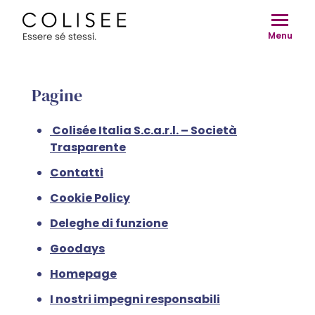
Vai
al
Menu
contenuto
Pagine
Colisée Italia S.c.a.r.l. – Società
Trasparente
Contatti
Cookie Policy
Deleghe di funzione
Goodays
Homepage
I nostri impegni responsabili