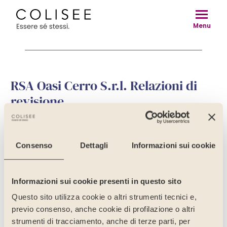
Vai
al
Menu
contenuto
RSA Oasi Cerro S.r.l. Relazioni di
revisione
RSA Oasi Cerro Srl – Relazione di revisione 2024
RSA Oasi Cerro Srl – Relazione di revisione 2025
Consenso
Dettagli
Informazioni sui cookie
Informazioni sui cookie presenti in questo sito
Questo sito utilizza cookie o altri strumenti tecnici e,
previo consenso, anche cookie di profilazione o altri
strumenti di tracciamento, anche di terze parti, per