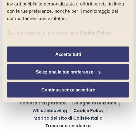
inviarti pubblicità personalizzata e offrirti servizi in linea
con le tue preferenze, nonché per il monitoraggio dei
comportamenti dei visitatori.
Un’azienda con missione sociale
Lavora con noi
Se vuoi saperne di più consulta la
Cookie Policy
.
Contatti
Per selezionare in modo analitico soltanto alcune finalità,
Accetta tutti
terze parti e cookie è possibile cliccare su “
Seleziona le
tue preferenze
”. Chiudendo questo banner tramite
l’apposito comando “
Continua senza accettare
”
Un’emergenza?
Seleziona le tue preferenze
Un reclamo?
continuerai la navigazione del sito in assenza di cookie o
(+39) 011 27 312 23
altri strumenti di tracciamento diversi da quelli tecnici.
Continua senza accettare
Termini d’uso
Privacy Policy
Società trasparente
Deleghe di funzione
Whistleblowing
Cookie Policy
Mappa del sito di Colisée Italia
Trova una residenza