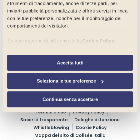
strumenti di tracciamento, anche di terze parti, per
inviarti pubblicità personalizzata e offrirti servizi in linea
con le tue preferenze, nonché per il monitoraggio dei
comportamenti dei visitatori.
Un’azienda con missione sociale
Se vuoi saperne di più consulta la
Cookie Policy
.
Lavora con noi
Contatti
Per selezionare in modo analitico soltanto alcune finalità,
Accetta tutti
terze parti e cookie è possibile cliccare su “
Seleziona le
tue preferenze
”. Chiudendo questo banner tramite
l’apposito comando “
Continua senza accettare
”
Seleziona le tue preferenze
continuerai la navigazione del sito in assenza di cookie o
Un’emergenza?
Un reclamo?
(+39) 011 27 312 23
altri strumenti di tracciamento diversi da quelli tecnici.
Continua senza accettare
Termini d’uso
Privacy Policy
Società trasparente
Deleghe di funzione
Whistleblowing
Cookie Policy
Mappa del sito di Colisée Italia