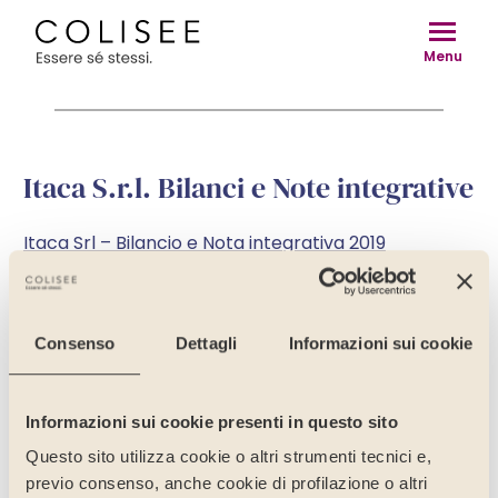
Vai
al
Menu
contenuto
Itaca S.r.l. Bilanci e Note integrative
Itaca Srl – Bilancio e Nota integrativa 2019
Itaca Srl – Bilancio e Nota integrativa 2020
Itaca Srl – Bilancio e Nota integrativa 2021
Itaca Srl – Bilancio e Nota integrativa 2022
Consenso
Dettagli
Informazioni sui cookie
Itaca Srl – Bilancio e Nota integrativa 2023
Informazioni sui cookie presenti in questo sito
Questo sito utilizza cookie o altri strumenti tecnici e,
previo consenso, anche cookie di profilazione o altri