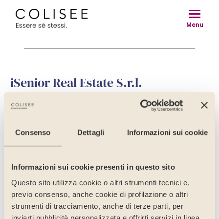
Vai
al
Menu
contenuto
iSenior Real Estate S.r.l.
iSenior Real Estate Srl – Bilancio e Nota Integrativa
2025
Consenso
Dettagli
Informazioni sui cookie
Informazioni sui cookie presenti in questo sito
Questo sito utilizza cookie o altri strumenti tecnici e,
previo consenso, anche cookie di profilazione o altri
strumenti di tracciamento, anche di terze parti, per
inviarti pubblicità personalizzata e offrirti servizi in linea