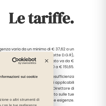
Le tariffe.
egenza varia da un minimo di € 37,62 a un
li ospiti convenzionati (rif. Rette D.G.R),
ra per gli ospiti a regime privato va da €
110,00 a € 151,65.
riare in base al livello di autosufficienza
Informazioni sui cookie
esenza di eventuali convenzioni applicabili
o ti invitiamo a contattare il Direttore di
eventivo dettagliato, ritagliato sulle tue
specifiche esigenze.
ione o altri strumenti di
ea con le tue preferenze,