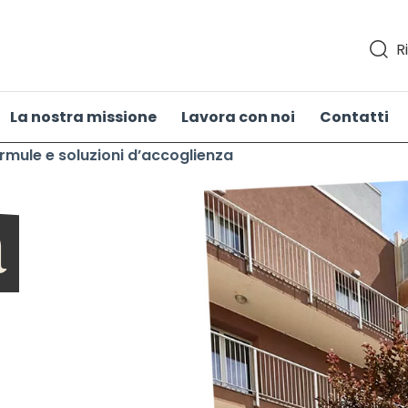
R
La nostra missione
Lavora con noi
Contatti
rmule e soluzioni d’accoglienza
a