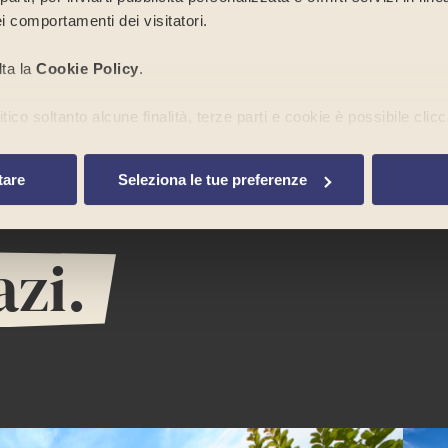
i comportamenti dei visitatori.
lta la
Cookie Policy
.
ico soltanto alcune finalità, terze parti e cookie è possibile clicc
to banner tramite l’apposito comando “
Continua senza accetta
a di cookie o altri strumenti di tracciamento diversi da quelli tecn
tare
Seleziona le tue preferenze
azi.