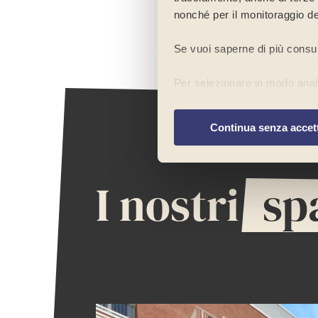
nonché per il monitoraggio de
Se vuoi saperne di più consu
Per selezionare in modo analit
preferenze
”. Chiudendo ques
navigazione del sito in assenz
Continua senza accet
I nostri
sp