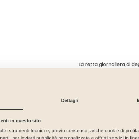
La retta giornaliera di d
massimo di € 54,91 per g
mentre la retta giornalie
Le rette possono va
Dettagli
dell’ospite, alla pr
all’interessato, pertant
enti in questo sito
struttura per avere un pr
altri strumenti tecnici e, previo consenso, anche cookie di profilaz
rti, per inviarti pubblicità personalizzata e offrirti servizi in lin