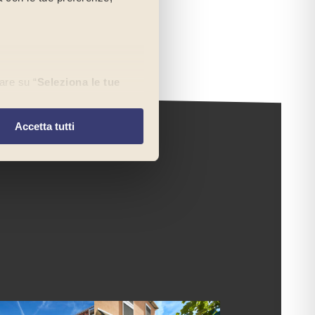
are su “
Seleziona le tue
re
” continuerai la
ici.
Accetta tutti