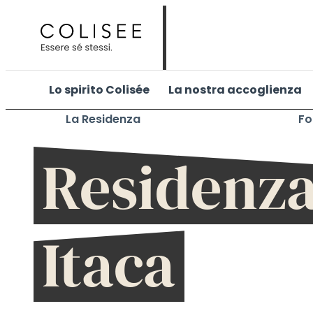
Vai
al
contenuto
Lo spirito Colisée
La nostra accoglienza
La Residenza
Fo
RSA
Residenz
Itaca