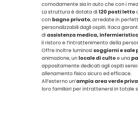
comodamente sia in auto che con i mezz
La struttura è dotata di
120 posti letto
con
bagno privato
, arredate in perfet
personalizzabili dagli ospiti. Itaca gara
di
assistenza medica, infermieristica 
il ristoro e l’intrattenimento della perso
Offre inoltre luminosi
soggiorni e sale 
animazione, un
locale di culto
e una
pa
appositamente dedicati agli ospiti senio
allenamento fisico sicuro ed efficace.
All’esterno un’
ampia area verde priv
loro familiari per intrattenersi in totale 