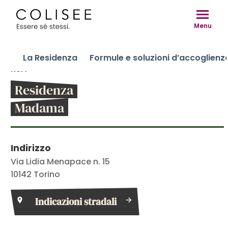
Vai
al
Menu
contenuto
La Residenza
Formule e soluzioni d’accoglienz
RSA
Residenza
Madama
Indirizzo
Via Lidia Menapace n. 15
10142
Torino
Indicazioni stradali