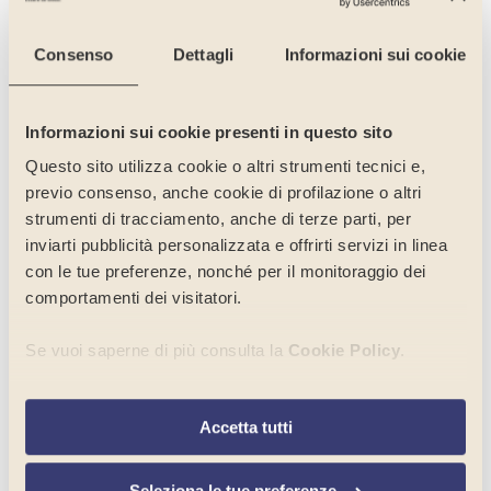
La tua
Consenso
Dettagli
Informazioni sui cookie
opinione
conta.
Informazioni sui cookie presenti in questo sito
Questo sito utilizza cookie o altri strumenti tecnici e,
previo consenso, anche cookie di profilazione o altri
strumenti di tracciamento, anche di terze parti, per
inviarti pubblicità personalizzata e offrirti servizi in linea
con le tue preferenze, nonché per il monitoraggio dei
comportamenti dei visitatori.
Diamo forma
Se vuoi saperne di più consulta la
Cookie Policy
.
al tuo
Per selezionare in modo analitico soltanto alcune finalità,
Accetta tutti
terze parti e cookie è possibile cliccare su “
Seleziona le
progetto
tue preferenze
”. Chiudendo questo banner tramite
l’apposito comando “
Continua senza accettare
”
Seleziona le tue preferenze