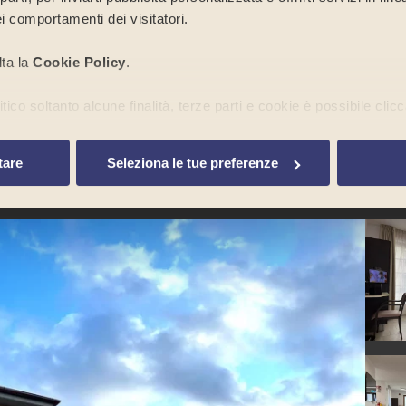
i comportamenti dei visitatori.
azi.
lta la
Cookie Policy
.
ico soltanto alcune finalità, terze parti e cookie è possibile clicc
to banner tramite l’apposito comando “
Continua senza accetta
a di cookie o altri strumenti di tracciamento diversi da quelli tecn
tare
Seleziona le tue preferenze