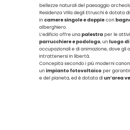
bellezze naturali del paesaggio archeolo
Residenza Villa degli Etruschi è dotata d
in
camere singole e doppie
con
bagno
alberghiero.
L’edificio offre una
palestra
per le attivi
parrucchiere e podologo
, un
luogo di
occupazionali e di animazione, dove gli os
intrattenersi in libertà.
Concepita secondo i più moderni canoni 
un
impianto fotovoltaico
per garantir
e del pianeta, ed è dotata di
un’area ve