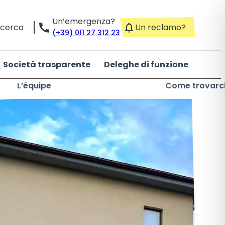
Un’emergenza?
icerca
Un reclamo?
(+39) 011 27 312 23
Società trasparente
Deleghe di funzione
L’équipe
Come trovarc