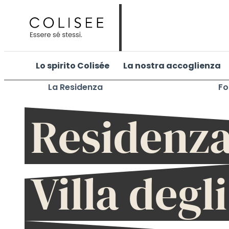
Vai
al
contenuto
Lo spirito Colisée
La nostra accoglienza
La Residenza
Fo
RSA
Residenz
Villa degli