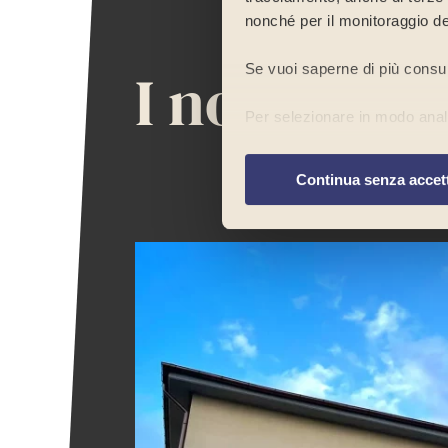
nonché per il monitoraggio de
I nostri
sp
Se vuoi saperne di più consu
Per selezionare in modo analit
preferenze
”. Chiudendo ques
navigazione del sito in assenz
Continua senza accet