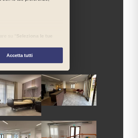
are su “
Seleziona le tue
re
” continuerai la
ici.
Accetta tutti