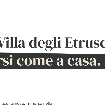
illa degli Etrus
rsi come a casa.
n’antica fornace, immersa nelle