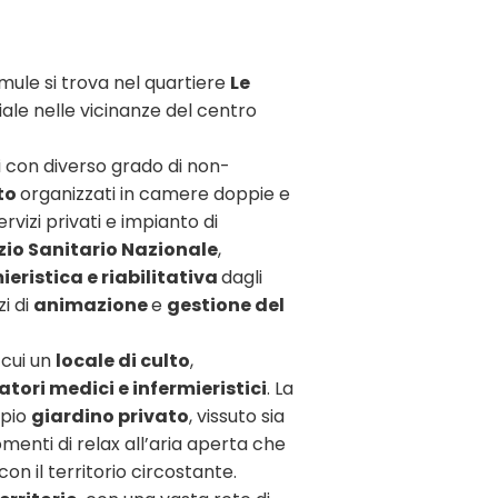
imule si trova nel quartiere
Le
ziale nelle vicinanze del centro
ti con diverso grado di non-
tto
organizzati in camere doppie e
rvizi privati e impianto di
zio Sanitario Nazionale
,
eristica e riabilitativa
dagli
zi di
animazione
e
gestione del
a cui un
locale di culto
,
tori medici e infermieristici
. La
mpio
giardino privato
, vissuto sia
enti di relax all’aria aperta che
n il territorio circostante.