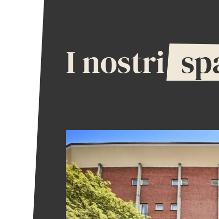
I nostri
sp