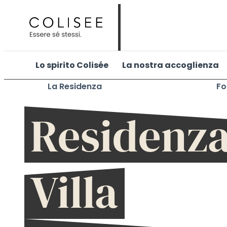
Vai
al
contenuto
Lo spirito Colisée
La nostra accoglienza
La Residenza
Fo
RSA
Residenz
Villa