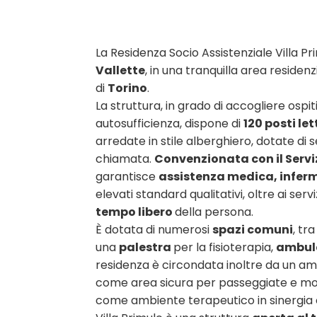
La Residenza Socio Assistenziale Villa Pr
Vallette
, in una tranquilla area residen
di
Torino
.
La struttura, in grado di accogliere ospi
autosufficienza, dispone di
120 posti le
arredate in stile alberghiero, dotate di se
chiamata.
Convenzionata con il Servi
garantisce
assistenza medica, infermi
elevati standard qualitativi, oltre ai servi
tempo libero
della persona.
È dotata di numerosi
spazi comuni
, tr
una
palestra
per la fisioterapia,
ambula
residenza è circondata inoltre da un a
come area sicura per passeggiate e mom
come ambiente terapeutico in sinergia co