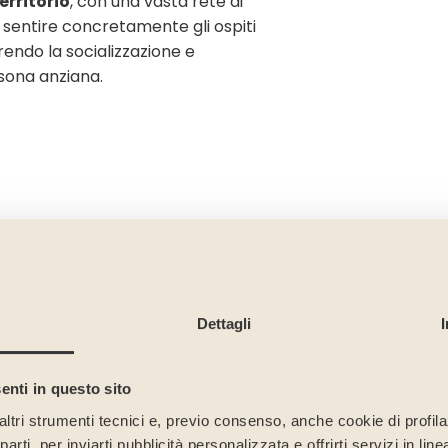
erritorio
, con una vasta rete di
r sentire concretamente gli ospiti
rendo la socializzazione e
sona anziana.
Dettagli
enti in questo sito
altri strumenti tecnici e, previo consenso, anche cookie di profilaz
La retta giornaliera di d
rti, per inviarti pubblicità personalizzata e offrirti servizi in lin