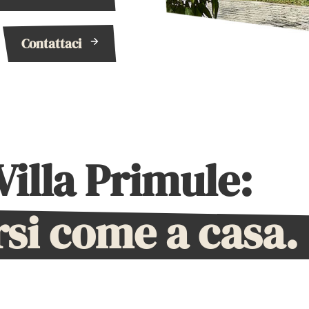
Contattaci
illa Primule:
rsi come a casa.