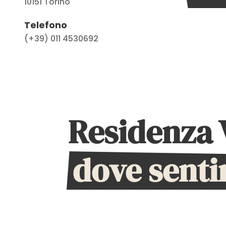
10151
Torino
Telefono
(+39) 011 4530692
Residenza V
dove senti