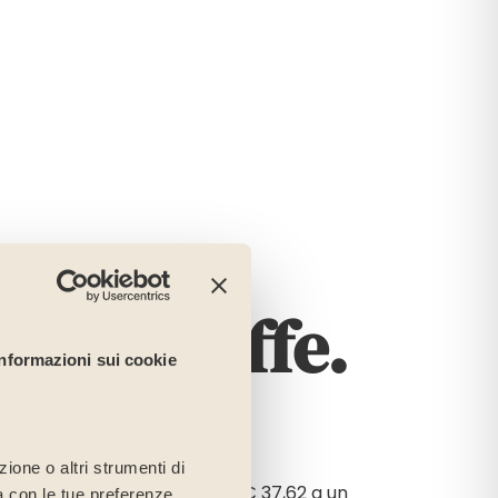
Le tariffe.
Informazioni sui cookie
ione o altri strumenti di
egenza varia da un minimo di € 37,62 a un
ea con le tue preferenze,